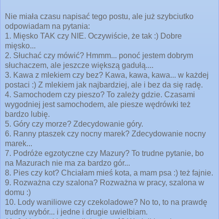
Nie miała czasu napisać tego postu, ale już szybciutko
odpowiadam na pytania:
1. Mięsko TAK czy NIE. Oczywiście, że tak :) Dobre
mięsko...
2. Słuchać czy mówić? Hmmm... ponoć jestem dobrym
słuchaczem, ale jeszcze większą gadułą....
3. Kawa z mlekiem czy bez? Kawa, kawa, kawa... w każdej
postaci :) Z mlekiem jak najbardziej, ale i bez da się radę.
4. Samochodem czy pieszo? To zależy gdzie. Czasami
wygodniej jest samochodem, ale piesze wędrówki też
bardzo lubię.
5. Góry czy morze? Zdecydowanie góry.
6. Ranny ptaszek czy nocny marek? Zdecydowanie nocny
marek...
7. Podróże egzotyczne czy Mazury? To trudne pytanie, bo
na Mazurach nie ma za bardzo gór...
8. Pies czy kot? Chciałam mieś kota, a mam psa :) też fajnie.
9. Rozważna czy szalona? Rozważna w pracy, szalona w
domu :)
10. Lody waniliowe czy czekoladowe? No to, to na prawdę
trudny wybór... i jedne i drugie uwielbiam.